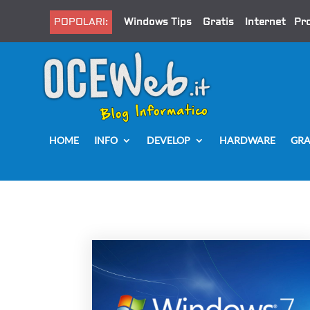
POPOLARI:
Windows Tips
Gratis
Internet
Pr
HOME
INFO
DEVELOP
HARDWARE
GRA