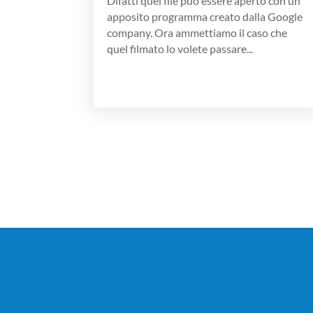
Difatti quel file può essere aperto con un
apposito programma creato dalla Google
company. Ora ammettiamo il caso che
quel filmato lo volete passare...