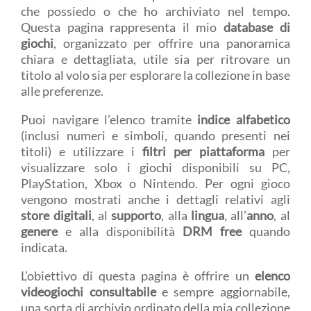
che possiedo o che ho archiviato nel tempo.
Questa pagina rappresenta il mio
database di
giochi
, organizzato per offrire una panoramica
chiara e dettagliata, utile sia per ritrovare un
titolo al volo sia per esplorare la collezione in base
alle preferenze.
Puoi navigare l’elenco tramite
indice alfabetico
(inclusi numeri e simboli, quando presenti nei
titoli) e utilizzare i
filtri per piattaforma
per
visualizzare solo i giochi disponibili su PC,
PlayStation, Xbox o Nintendo. Per ogni gioco
vengono mostrati anche i dettagli relativi agli
store digitali
, al
supporto
, alla
lingua
, all’
anno
, al
genere
e alla disponibilità
DRM free
quando
indicata.
L’obiettivo di questa pagina è offrire un
elenco
videogiochi consultabile
e sempre aggiornabile,
una sorta di archivio ordinato della mia collezione