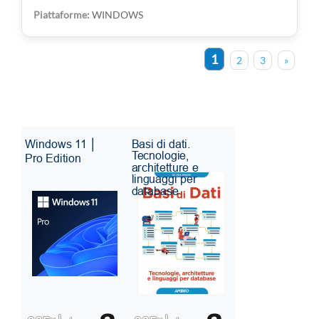
WINDOWS
1
2
3
»