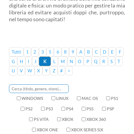
digitale e fisica: un modo pratico per gestire la mia
libreria ed evitare acquisti doppi che, purtroppo,
nel tempo sono capitati!
Tutti
1
2
3
5
6
8
9
A
B
C
D
E
F
G
H
I
J
K
L
M
N
O
P
Q
R
S
T
U
V
W
X
Y
Z
#
>
WINDOWS
LINUX
MAC OS
PS1
PS2
PS3
PS4
PS5
PSP
PS VITA
XBOX
XBOX 360
XBOX ONE
XBOX SERIES S|X