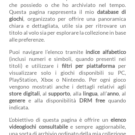
che possiedo o che ho archiviato nel tempo.
Questa pagina rappresenta il mio
database di
giochi
, organizzato per offrire una panoramica
chiara e dettagliata, utile sia per ritrovare un
titolo al volo sia per esplorare la collezione in base
alle preferenze.
Puoi navigare l’elenco tramite
indice alfabetico
(inclusi numeri e simboli, quando presenti nei
titoli) e utilizzare i
filtri per piattaforma
per
visualizzare solo i giochi disponibili su PC,
PlayStation, Xbox o Nintendo. Per ogni gioco
vengono mostrati anche i dettagli relativi agli
store digitali
, al
supporto
, alla
lingua
, all’
anno
, al
genere
e alla disponibilità
DRM free
quando
indicata.
L’obiettivo di questa pagina è offrire un
elenco
videogiochi consultabile
e sempre aggiornabile,
una sorta di archivio ordinato della mia collezione