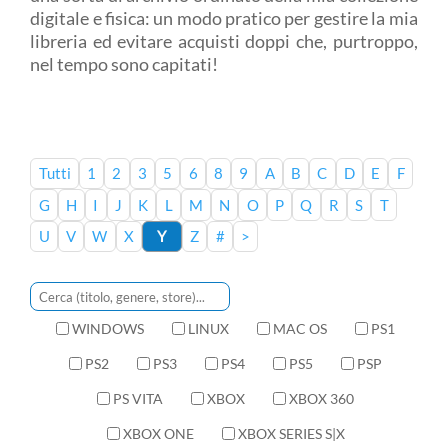
digitale e fisica: un modo pratico per gestire la mia
libreria ed evitare acquisti doppi che, purtroppo,
nel tempo sono capitati!
Tutti
1
2
3
5
6
8
9
A
B
C
D
E
F
G
H
I
J
K
L
M
N
O
P
Q
R
S
T
U
V
W
X
Y
Z
#
>
WINDOWS
LINUX
MAC OS
PS1
PS2
PS3
PS4
PS5
PSP
PS VITA
XBOX
XBOX 360
XBOX ONE
XBOX SERIES S|X