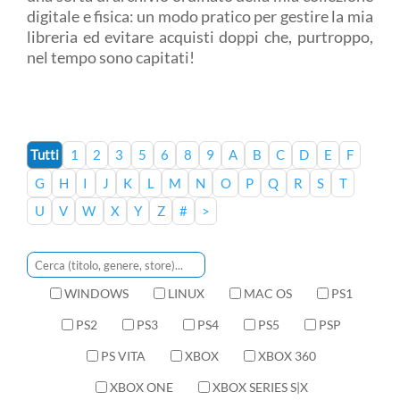
digitale e fisica: un modo pratico per gestire la mia
libreria ed evitare acquisti doppi che, purtroppo,
nel tempo sono capitati!
Tutti
1
2
3
5
6
8
9
A
B
C
D
E
F
G
H
I
J
K
L
M
N
O
P
Q
R
S
T
U
V
W
X
Y
Z
#
>
WINDOWS
LINUX
MAC OS
PS1
PS2
PS3
PS4
PS5
PSP
PS VITA
XBOX
XBOX 360
XBOX ONE
XBOX SERIES S|X