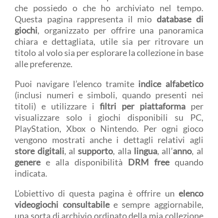
che possiedo o che ho archiviato nel tempo.
Questa pagina rappresenta il mio
database di
giochi
, organizzato per offrire una panoramica
chiara e dettagliata, utile sia per ritrovare un
titolo al volo sia per esplorare la collezione in base
alle preferenze.
Puoi navigare l’elenco tramite
indice alfabetico
(inclusi numeri e simboli, quando presenti nei
titoli) e utilizzare i
filtri per piattaforma
per
visualizzare solo i giochi disponibili su PC,
PlayStation, Xbox o Nintendo. Per ogni gioco
vengono mostrati anche i dettagli relativi agli
store digitali
, al
supporto
, alla
lingua
, all’
anno
, al
genere
e alla disponibilità
DRM free
quando
indicata.
L’obiettivo di questa pagina è offrire un
elenco
videogiochi consultabile
e sempre aggiornabile,
una sorta di archivio ordinato della mia collezione