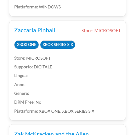
WINDOWS
Zaccaria Pinball
Store: MICROSOFT
XBOX ONE
XBOX SERIES S|X
MICROSOFT
DIGITALE
No
XBOX ONE, XBOX SERIES S|X
Zak McKracken and the Alien