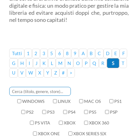
digitale e fisica: un modo pratico per gestire la mia
libreria ed evitare acquisti doppi che, purtroppo,
nel tempo sono capitati!
Tutti
1
2
3
5
6
8
9
A
B
C
D
E
F
G
H
I
J
K
L
M
N
O
P
Q
R
S
T
U
V
W
X
Y
Z
#
>
WINDOWS
LINUX
MAC OS
PS1
PS2
PS3
PS4
PS5
PSP
PS VITA
XBOX
XBOX 360
XBOX ONE
XBOX SERIES S|X