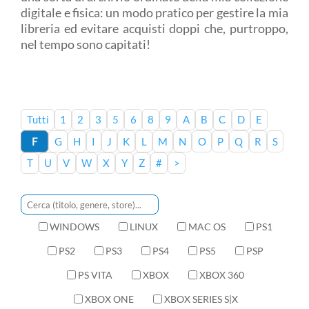
digitale e fisica: un modo pratico per gestire la mia
libreria ed evitare acquisti doppi che, purtroppo,
nel tempo sono capitati!
Tutti
1
2
3
5
6
8
9
A
B
C
D
E
F
G
H
I
J
K
L
M
N
O
P
Q
R
S
T
U
V
W
X
Y
Z
#
>
WINDOWS
LINUX
MAC OS
PS1
PS2
PS3
PS4
PS5
PSP
PS VITA
XBOX
XBOX 360
XBOX ONE
XBOX SERIES S|X