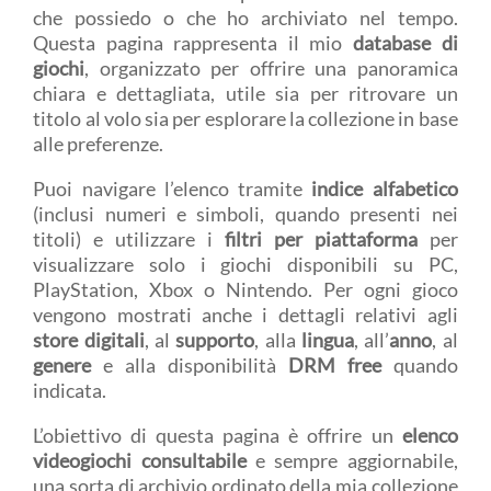
che possiedo o che ho archiviato nel tempo.
Questa pagina rappresenta il mio
database di
giochi
, organizzato per offrire una panoramica
chiara e dettagliata, utile sia per ritrovare un
titolo al volo sia per esplorare la collezione in base
alle preferenze.
Puoi navigare l’elenco tramite
indice alfabetico
(inclusi numeri e simboli, quando presenti nei
titoli) e utilizzare i
filtri per piattaforma
per
visualizzare solo i giochi disponibili su PC,
PlayStation, Xbox o Nintendo. Per ogni gioco
vengono mostrati anche i dettagli relativi agli
store digitali
, al
supporto
, alla
lingua
, all’
anno
, al
genere
e alla disponibilità
DRM free
quando
indicata.
L’obiettivo di questa pagina è offrire un
elenco
videogiochi consultabile
e sempre aggiornabile,
una sorta di archivio ordinato della mia collezione