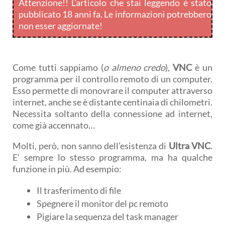
Attenzione!! L'articolo che stai leggendo è stato
pubblicato 18 anni fa. Le informazioni potrebbero
non esser aggiornate!
Come tutti sappiamo (
o almeno credo
),
VNC
è un
programma per il controllo remoto di un computer.
Esso permette di monovrare il computer attraverso
internet, anche se è distante centinaia di chilometri.
Necessita soltanto della connessione ad internet,
come già accennato…
Molti, però, non sanno dell’esistenza di
Ultra VNC
.
E’ sempre lo stesso programma, ma ha qualche
funzione in più. Ad esempio:
Il trasferimento di file
Spegnere il monitor del pc remoto
Pigiare la sequenza del task manager