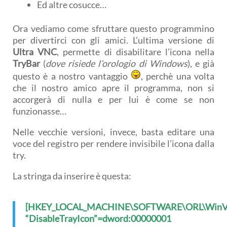
Ed altre cosucce…
Ora vediamo come sfruttare questo programmino
per divertirci con gli amici. L’ultima versione di
Ultra VNC
, permette di disabilitare l’icona nella
TryBar
(
dove risiede l’orologio di Windows
), e già
questo è a nostro vantaggio
, perchè una volta
che il nostro amico apre il programma, non si
accorgerà di nulla e per lui è come se non
funzionasse…
Nelle vecchie versioni, invece, basta editare una
voce del registro per rendere invisibile l’icona dalla
try.
La stringa da inserire è questa:
[HKEY_LOCAL_MACHINE\SOFTWARE\ORL\WinV
“DisableTrayIcon”=dword:00000001