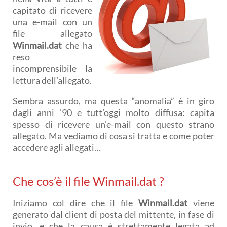
capitato di ricevere
una e-mail con un
file allegato
Winmail.dat
che ha
reso
incomprensibile la
lettura dell’allegato.
Sembra assurdo, ma questa “anomalia” è in giro
dagli anni ’90 e tutt’oggi molto diffusa: capita
spesso di ricevere un’e-mail con questo strano
allegato. Ma vediamo di cosa si tratta e come poter
accedere agli allegati…
Che cos’è il file Winmail.dat ?
Iniziamo col dire che il file
Winmail.dat
viene
generato dal client di posta del mittente, in fase di
invio, e che la causa è strettamente legata ad