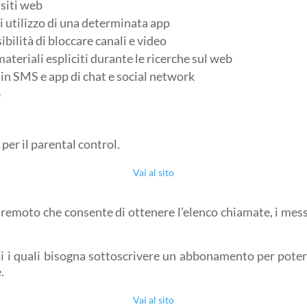
 siti web
di utilizzo di una determinata app
ilità di bloccare canali e video
materiali espliciti durante le ricerche sul web
 in SMS e app di chat e social network
e
per il parental control.
Vai al sito
remoto che consente di ottenere l’elenco chiamate, i messag
rsi i quali bisogna sottoscrivere un abbonamento per poter 
.
Vai al sito