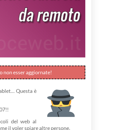
ro non esser aggiornate!
tablet… Questa è
007!!
icoli del web al
me il voler spiare altre persone.