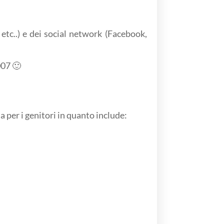
c..) e dei social network (Facebook,
007 🙂
a per i genitori in quanto include: