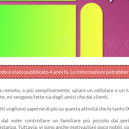
endo è stato pubblicato 4 anni fa. Le informazioni potrebbe
a remoto, o più semplicemente, spiare un cellulare o un 
 mi vengono fatte sia dagli amici che dai clienti.
tti vogliono saperne di più su questa attività che fa tanto 
 dal voler controllare un familiare più piccolo dai per
stanza. Tuttavia, vi sono anche motivazioni poco nobili, co