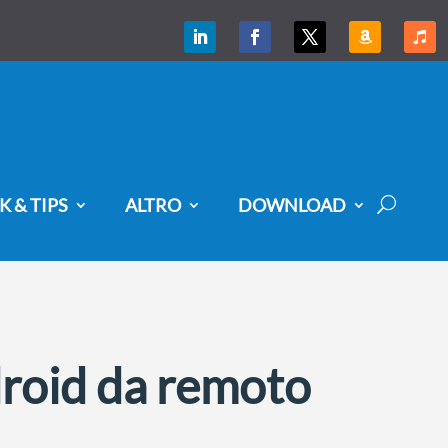
K & TIPS
ALTRO
DOWNLOAD
droid da remoto