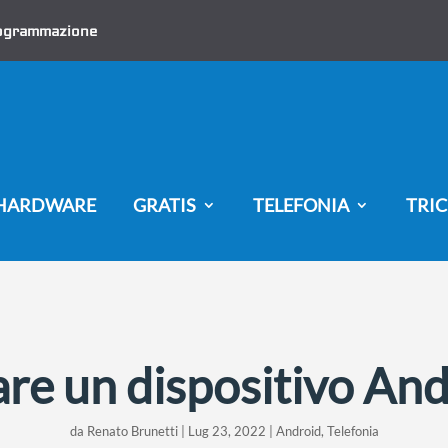
ogrammazione
HARDWARE
GRATIS
TELEFONIA
TRIC
re un dispositivo An
da
Renato Brunetti
|
Lug 23, 2022
|
Android
,
Telefonia