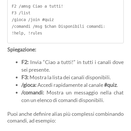
F2 /amsg Ciao a tutti!

F3 /list

/gioca /join #quiz

/comandi /msg $chan Disponibili comandi: 
!help, !rules
Spiegazione:
F2:
Invia “Ciao a tutti!” in tutti i canali dove
sei presente.
F3:
Mostra la lista dei canali disponibili.
/gioca:
Accedi rapidamente al canale
#quiz
.
/comandi:
Mostra un messaggio nella chat
con un elenco di comandi disponibili.
Puoi anche definire alias più complessi combinando
comandi, ad esempio: