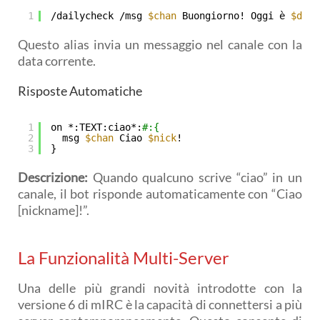
1
/dailycheck /msg 
$chan
Buongiorno! Oggi è 
$date
Questo alias invia un messaggio nel canale con la
data corrente.
Risposte Automatiche
1
on *:TEXT:ciao*:
#:{
2
msg 
$chan
Ciao 
$nick
!
3
}
Descrizione:
Quando qualcuno scrive “ciao” in un
canale, il bot risponde automaticamente con “Ciao
[nickname]!”.
La Funzionalità Multi-Server
Una delle più grandi novità introdotte con la
versione 6 di mIRC è la capacità di connettersi a più