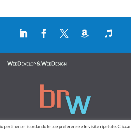
WebDevelop & WebDesign
più pertinente ricordando le tue preferenze e le visite ripetute. Clicca