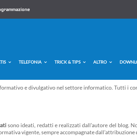
ogrammazione
TIS
TELEFONIA
TRICK & TIPS
ALTRO
DOWNL
nformativo e divulgativo nel settore informatico. Tutti i c
ati
sono ideati, redatti e realizzati dall’autore del blog. 
a normativa vigente, sempre accompagnate dall’attribuzione d