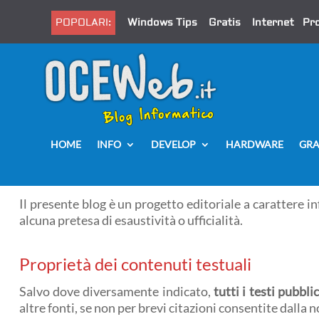
POPOLARI:
Windows Tips
Gratis
Internet
Pr
HOME
INFO
DEVELOP
HARDWARE
GRA
Il presente blog è un progetto editoriale a carattere i
alcuna pretesa di esaustività o ufficialità.
Proprietà dei contenuti testuali
Salvo dove diversamente indicato,
tutti i testi pubblic
altre fonti, se non per brevi citazioni consentite dall