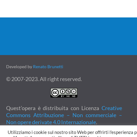
Developed by
Renato Brunetti
© 2007-2023. All right reserved.
Quest’opera è distribuita con Licenza
Creative
Commons Attribuzione – Non commerciale –
Non opere derivate 4.0 Internazionale
.
Utilizziamo i cookie sul nostro sito Web per offrirti l'esperienza 