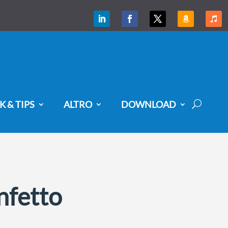
K & TIPS
ALTRO
DOWNLOAD
infetto