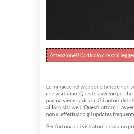
Attenzione!! L'articolo che stai legg
Le minacce nel web sono tante e non se
che visitiamo. Questo avviene perchè a
pagina viene caricata. Gli autori del 
ai loro siti web. Questi attacchi av
non si effettuano gli updates frequen
Per fortuna noi visitatori possiamo pr