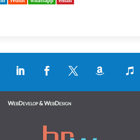
din
reddit
whatsapp
email
WebDevelop & WebDesign