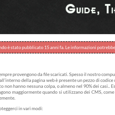
endo è stato pubblicato 15 anni fa. Le informazioni potrebb
mpre provengono da file scaricati. Spesso il nostro comput
ll’interno della pagina web è presente un pezzo di codice m
sito non hanno nessuna colpa, o almeno nel 90% dei casi.. Es
vengono maggiormente quando si utilizzano dei CMS, come p
temente.
oteggerci in vari modi: