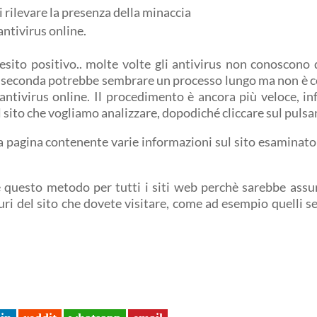
di rilevare la presenza della minaccia
 antivirus online.
sito positivo.. molte volte gli antivirus non conoscon
a seconda potrebbe sembrare un processo lungo ma non è cos
 antivirus online. Il procedimento è ancora più veloce, in
l sito che vogliamo analizzare, dopodiché cliccare sul puls
pagina contenente varie informazioni sul sito esaminato e l
e questo metodo per tutti i siti web perchè sarebbe assur
uri del sito che dovete visitare, come ad esempio quelli se