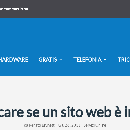
ogrammazione
HARDWARE
GRATIS
TELEFONIA
TRIC
care se un sito web è 
da
Renato Brunetti
|
Giu 28, 2011
|
Servizi Online