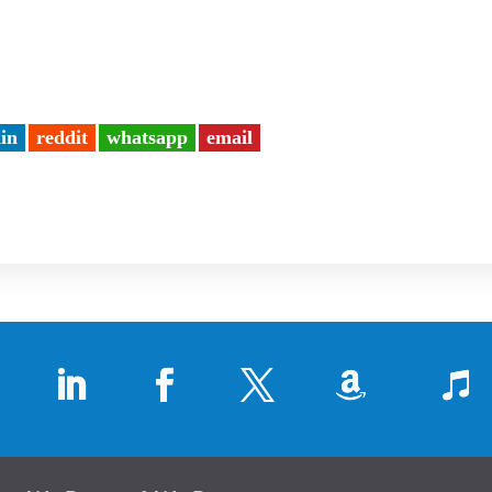
din
reddit
whatsapp
email