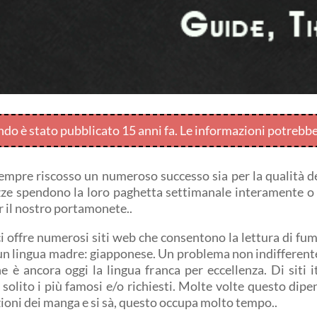
endo è stato pubblicato 15 anni fa. Le informazioni potrebb
mpre riscosso un numeroso successo sia per la qualità de
ze spendono la loro paghetta settimanale interamente o qu
 il nostro portamonete..
 offre numerosi siti web che consentono la lettura di fum
 un lingua madre: giapponese. Un problema non indifferent
e è ancora oggi la lingua franca per eccellenza. Di siti 
olito i più famosi e/o richiesti. Molte volte questo dipe
uzioni dei manga e si sà, questo occupa molto tempo..