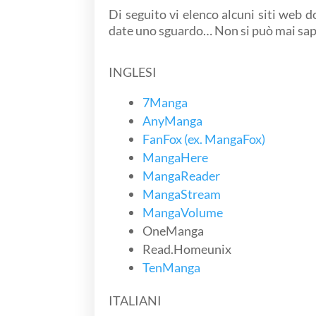
Di seguito vi elenco alcuni siti web d
date uno sguardo… Non si può mai sa
INGLESI
7Manga
AnyManga
FanFox (ex. MangaFox)
MangaHere
MangaReader
MangaStream
MangaVolume
OneManga
Read.Homeunix
TenManga
ITALIANI