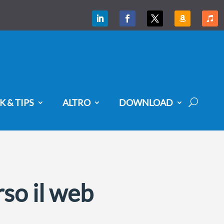
K & TIPS
ALTRO
DOWNLOAD
rso il web