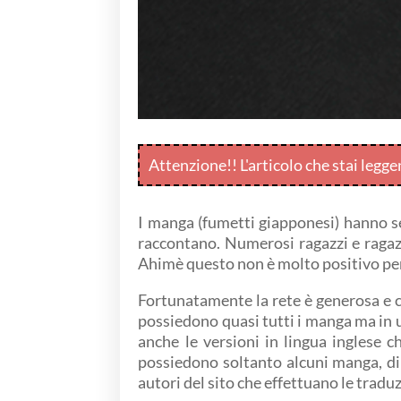
Attenzione!! L'articolo che stai legg
I manga (fumetti giapponesi) hanno se
raccontano. Numerosi ragazzi e ragaz
Ahimè questo non è molto positivo per
Fortunatamente la rete è generosa e ci
possiedono quasi tutti i manga ma in
anche le versioni in lingua inglese ch
possiedono soltanto alcuni manga, di s
autori del sito che effettuano le trad