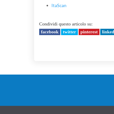
ItaScan
Condividi questo articolo su:
facebook
twitter
pinterest
linke