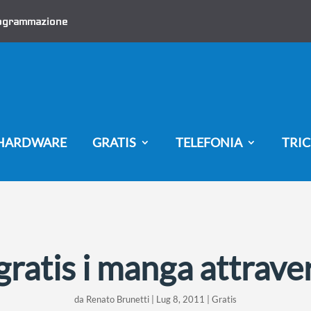
ogrammazione
HARDWARE
GRATIS
TELEFONIA
TRIC
ratis i manga attrave
da
Renato Brunetti
|
Lug 8, 2011
|
Gratis