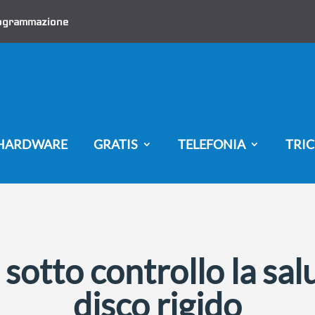
ogrammazione
HARDWARE
GRATIS
TELEFONIA
TRIC
otto controllo la sal
disco rigido