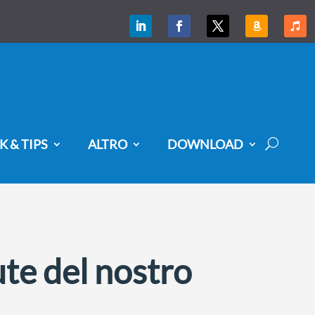
K & TIPS
ALTRO
DOWNLOAD
ute del nostro