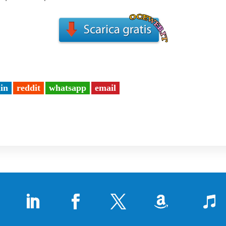
din
reddit
whatsapp
email