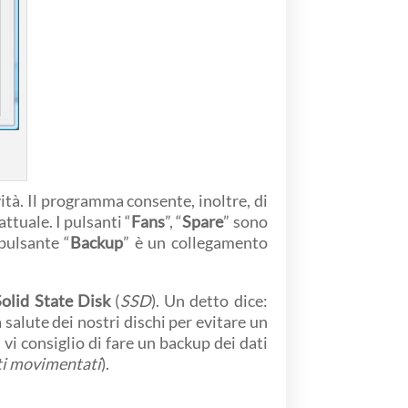
vità. Il programma consente, inoltre, di
ttuale. I pulsanti “
Fans
”, “
Spare
” sono
pulsante “
Backup
” è un collegamento
Solid State Disk
(
SSD
). Un detto dice:
la salute dei nostri dischi per evitare un
vi consiglio di fare un backup dei dati
ati movimentati
).