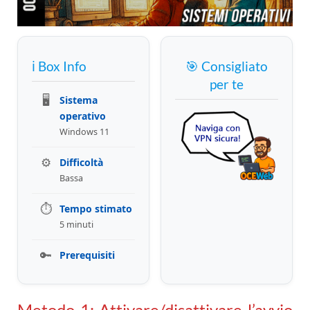
ℹ️ Box Info
🎯 Consigliato
per te
🖥
Sistema
operativo
Windows 11
⚙️
Difficoltà
Bassa
⏱
Tempo stimato
5 minuti
🔑
Prerequisiti
Metodo 1: Attivare/disattivare l’avvio