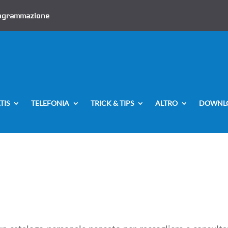
ogrammazione
TIS
TELEFONIA
TRICK & TIPS
ALTRO
DOWNL