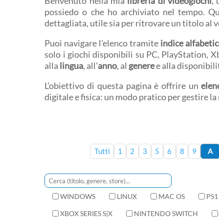
Benvenuto nella mia
libreria di videogiochi
,
possiedo o che ho archiviato nel tempo. Q
dettagliata, utile sia per ritrovare un titolo al 
Puoi navigare l’elenco tramite
indice alfabeti
solo i giochi disponibili su PC, PlayStation, 
alla
lingua
, all’
anno
, al
genere
e alla disponibil
L’obiettivo di questa pagina è offrire un
elen
digitale e fisica: un modo pratico per gestire l
Tutti
1
2
3
5
6
8
9
A
WINDOWS
LINUX
MAC OS
PS1
XBOX SERIES S|X
NINTENDO SWITCH