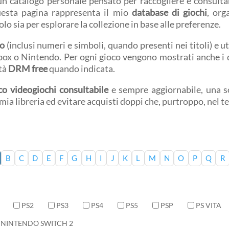
 un catalogo personale pensato per raccogliere e consultar
uesta pagina rappresenta il mio
database di giochi
, org
volo sia per esplorare la collezione in base alle preferenze.
co
(inclusi numeri e simboli, quando presenti nei titoli) e ut
Xbox o Nintendo. Per ogni gioco vengono mostrati anche i d
ità
DRM free
quando indicata.
co videogiochi consultabile
e sempre aggiornabile, una so
a mia libreria ed evitare acquisti doppi che, purtroppo, nel 
B
C
D
E
F
G
H
I
J
K
L
M
N
O
P
Q
R
PS2
PS3
PS4
PS5
PSP
PS VITA
NINTENDO SWITCH 2