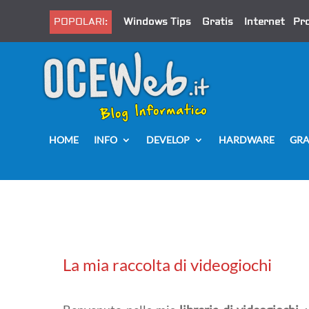
POPOLARI:
Windows Tips
Gratis
Internet
Pr
HOME
INFO
DEVELOP
HARDWARE
GRA
La mia raccolta di videogiochi