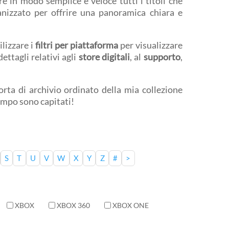
e in modo semplice e veloce tutti i titoli che
anizzato per offrire una panoramica chiara e
ilizzare i
filtri per piattaforma
per visualizzare
ettagli relativi agli
store digitali
, al
supporto
,
rta di archivio ordinato della mia collezione
tempo sono capitati!
S
T
U
V
W
X
Y
Z
#
>
XBOX
XBOX 360
XBOX ONE