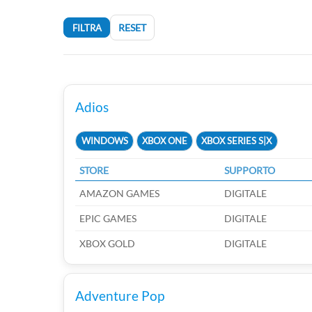
RESET
FILTRA
Adios
WINDOWS
XBOX ONE
XBOX SERIES S|X
STORE
SUPPORTO
AMAZON GAMES
DIGITALE
EPIC GAMES
DIGITALE
XBOX GOLD
DIGITALE
Adventure Pop