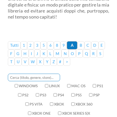
digitale e fisica: un modo pratico per gestire la mia
libreria ed evitare acquisti doppi che, purtroppo,
nel tempo sono capitati!
Tutti
1
2
3
5
6
8
9
A
B
C
D
E
F
G
H
I
J
K
L
M
N
O
P
Q
R
S
T
U
V
W
X
Y
Z
#
>
WINDOWS
LINUX
MAC OS
PS1
PS2
PS3
PS4
PS5
PSP
PS VITA
XBOX
XBOX 360
XBOX ONE
XBOX SERIES S|X