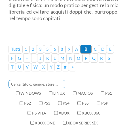
digitale e fisica: un modo pratico per gestire la mia
libreria ed evitare acquisti doppi che, purtroppo,
nel tempo sono capitati!
Tutti
1
2
3
5
6
8
9
A
B
C
D
E
F
G
H
I
J
K
L
M
N
O
P
Q
R
S
T
U
V
W
X
Y
Z
#
>
WINDOWS
LINUX
MAC OS
PS1
PS2
PS3
PS4
PS5
PSP
PS VITA
XBOX
XBOX 360
XBOX ONE
XBOX SERIES S|X