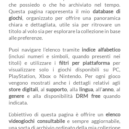
che possiedo o che ho archiviato nel tempo.
Questa pagina rappresenta il mio
database di
giochi
, organizzato per offrire una panoramica
chiara e dettagliata, utile sia per ritrovare un
titolo al volo sia per esplorare la collezione in base
alle preferenze.
Puoi navigare l’elenco tramite
indice alfabetico
(inclusi numeri e simboli, quando presenti nei
titoli) e utilizzare i
filtri per piattaforma
per
visualizzare solo i giochi disponibili su PC,
PlayStation, Xbox o Nintendo. Per ogni gioco
vengono mostrati anche i dettagli relativi agli
store digitali
, al
supporto
, alla
lingua
, all’
anno
, al
genere
e alla disponibilità
DRM free
quando
indicata.
L’obiettivo di questa pagina è offrire un
elenco
videogiochi consultabile
e sempre aggiornabile,
una sorta di archivio ordinato della mia collezione