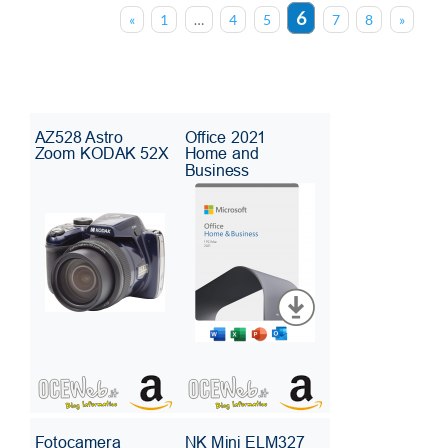
6
«
1
…
4
5
7
8
»