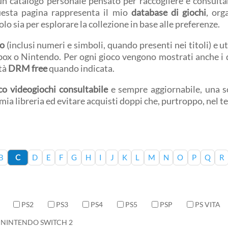
 un catalogo personale pensato per raccogliere e consultar
uesta pagina rappresenta il mio
database di giochi
, org
volo sia per esplorare la collezione in base alle preferenze.
co
(inclusi numeri e simboli, quando presenti nei titoli) e ut
Xbox o Nintendo. Per ogni gioco vengono mostrati anche i d
ità
DRM free
quando indicata.
co videogiochi consultabile
e sempre aggiornabile, una so
a mia libreria ed evitare acquisti doppi che, purtroppo, nel 
B
C
D
E
F
G
H
I
J
K
L
M
N
O
P
Q
R
PS2
PS3
PS4
PS5
PSP
PS VITA
NINTENDO SWITCH 2