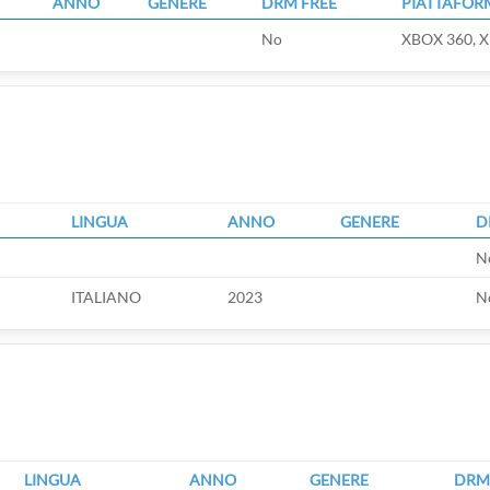
ANNO
GENERE
DRM FREE
PIATTAFOR
No
XBOX 360, X
LINGUA
ANNO
GENERE
D
N
ITALIANO
2023
N
LINGUA
ANNO
GENERE
DRM