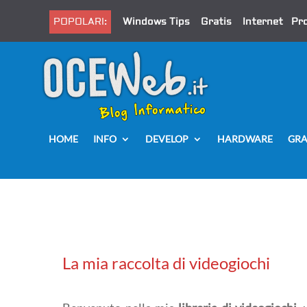
POPOLARI:
Windows Tips
Gratis
Internet
Pr
HOME
INFO
DEVELOP
HARDWARE
GRA
La mia raccolta di videogiochi