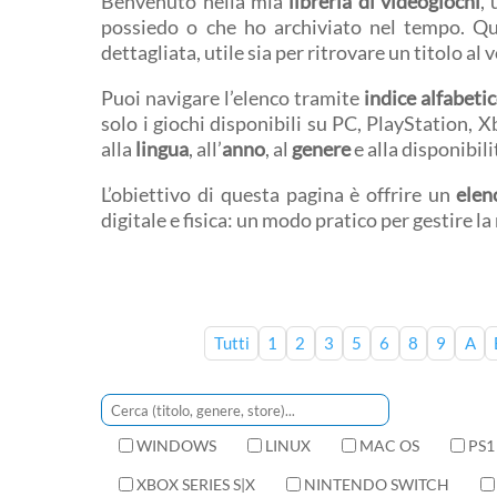
Benvenuto nella mia
libreria di videogiochi
,
possiedo o che ho archiviato nel tempo. Q
dettagliata, utile sia per ritrovare un titolo al 
Puoi navigare l’elenco tramite
indice alfabeti
solo i giochi disponibili su PC, PlayStation, 
alla
lingua
, all’
anno
, al
genere
e alla disponibil
L’obiettivo di questa pagina è offrire un
elen
digitale e fisica: un modo pratico per gestire l
Tutti
1
2
3
5
6
8
9
A
WINDOWS
LINUX
MAC OS
PS1
XBOX SERIES S|X
NINTENDO SWITCH