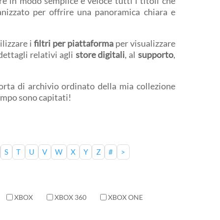
e in modo semplice e veloce tutti i titoli che
anizzato per offrire una panoramica chiara e
ilizzare i
filtri per piattaforma
per visualizzare
ettagli relativi agli
store digitali
, al
supporto
,
rta di archivio ordinato della mia collezione
tempo sono capitati!
S
T
U
V
W
X
Y
Z
#
>
XBOX
XBOX 360
XBOX ONE