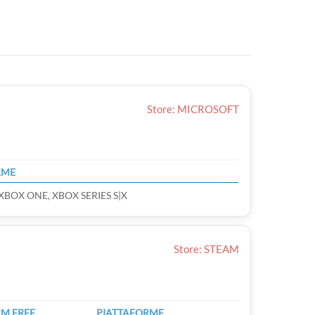
Store: MICROSOFT
RME
XBOX ONE, XBOX SERIES S|X
Store: STEAM
M FREE
PIATTAFORME