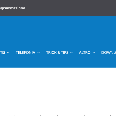
ogrammazione
TIS
TELEFONIA
TRICK & TIPS
ALTRO
DOWNL