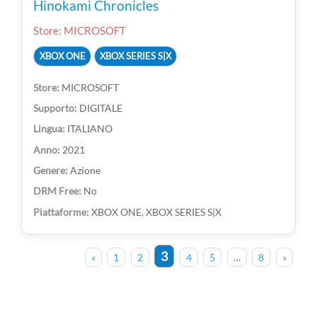
Hinokami Chronicles
Store: MICROSOFT
XBOX ONE
XBOX SERIES S|X
MICROSOFT
DIGITALE
ITALIANO
2021
Azione
No
XBOX ONE, XBOX SERIES S|X
3
«
1
2
4
5
…
8
»