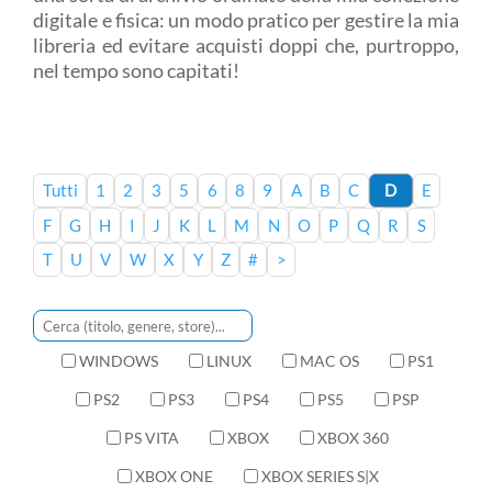
digitale e fisica: un modo pratico per gestire la mia
libreria ed evitare acquisti doppi che, purtroppo,
nel tempo sono capitati!
Tutti
1
2
3
5
6
8
9
A
B
C
D
E
F
G
H
I
J
K
L
M
N
O
P
Q
R
S
T
U
V
W
X
Y
Z
#
>
WINDOWS
LINUX
MAC OS
PS1
PS2
PS3
PS4
PS5
PSP
PS VITA
XBOX
XBOX 360
XBOX ONE
XBOX SERIES S|X