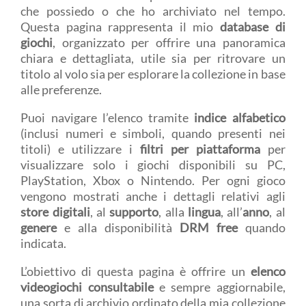
che possiedo o che ho archiviato nel tempo.
Questa pagina rappresenta il mio
database di
giochi
, organizzato per offrire una panoramica
chiara e dettagliata, utile sia per ritrovare un
titolo al volo sia per esplorare la collezione in base
alle preferenze.
Puoi navigare l’elenco tramite
indice alfabetico
(inclusi numeri e simboli, quando presenti nei
titoli) e utilizzare i
filtri per piattaforma
per
visualizzare solo i giochi disponibili su PC,
PlayStation, Xbox o Nintendo. Per ogni gioco
vengono mostrati anche i dettagli relativi agli
store digitali
, al
supporto
, alla
lingua
, all’
anno
, al
genere
e alla disponibilità
DRM free
quando
indicata.
L’obiettivo di questa pagina è offrire un
elenco
videogiochi consultabile
e sempre aggiornabile,
una sorta di archivio ordinato della mia collezione