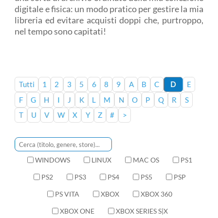
digitale e fisica: un modo pratico per gestire la mia
libreria ed evitare acquisti doppi che, purtroppo,
nel tempo sono capitati!
Tutti
1
2
3
5
6
8
9
A
B
C
D
E
F
G
H
I
J
K
L
M
N
O
P
Q
R
S
T
U
V
W
X
Y
Z
#
>
WINDOWS
LINUX
MAC OS
PS1
PS2
PS3
PS4
PS5
PSP
PS VITA
XBOX
XBOX 360
XBOX ONE
XBOX SERIES S|X