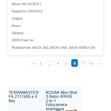
MICROSOFT
DIGITALE
No
XBOX 360, XBOX ONE, XBOX SERIES S|X
6
«
1
…
4
5
7
8
»