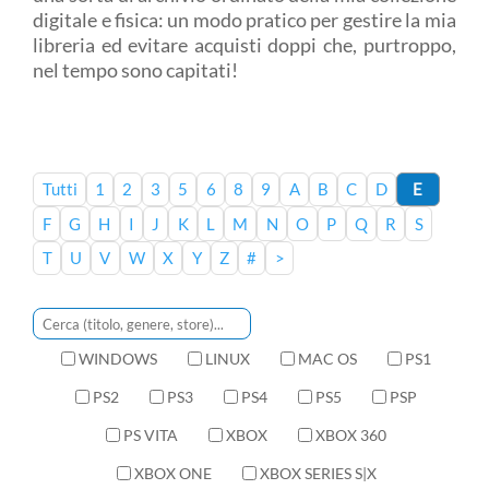
digitale e fisica: un modo pratico per gestire la mia
libreria ed evitare acquisti doppi che, purtroppo,
nel tempo sono capitati!
Tutti
1
2
3
5
6
8
9
A
B
C
D
E
F
G
H
I
J
K
L
M
N
O
P
Q
R
S
T
U
V
W
X
Y
Z
#
>
WINDOWS
LINUX
MAC OS
PS1
PS2
PS3
PS4
PS5
PSP
PS VITA
XBOX
XBOX 360
XBOX ONE
XBOX SERIES S|X