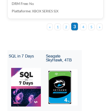
No
XBOX SERIES S|X
3
«
1
2
4
5
»