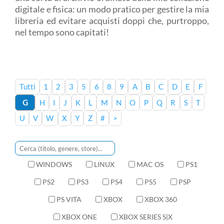
digitale e fisica: un modo pratico per gestire la mia
libreria ed evitare acquisti doppi che, purtroppo,
nel tempo sono capitati!
Tutti
1
2
3
5
6
8
9
A
B
C
D
E
F
G
H
I
J
K
L
M
N
O
P
Q
R
S
T
U
V
W
X
Y
Z
#
>
WINDOWS
LINUX
MAC OS
PS1
PS2
PS3
PS4
PS5
PSP
PS VITA
XBOX
XBOX 360
XBOX ONE
XBOX SERIES S|X