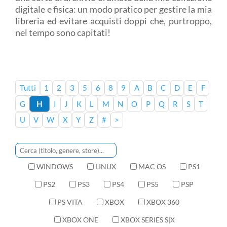
digitale e fisica: un modo pratico per gestire la mia
libreria ed evitare acquisti doppi che, purtroppo,
nel tempo sono capitati!
Tutti
1
2
3
5
6
8
9
A
B
C
D
E
F
G
H
I
J
K
L
M
N
O
P
Q
R
S
T
U
V
W
X
Y
Z
#
>
WINDOWS
LINUX
MAC OS
PS1
PS2
PS3
PS4
PS5
PSP
PS VITA
XBOX
XBOX 360
XBOX ONE
XBOX SERIES S|X