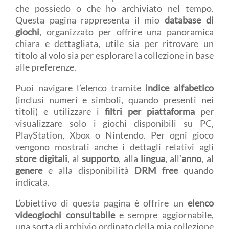
che possiedo o che ho archiviato nel tempo.
Questa pagina rappresenta il mio
database di
giochi
, organizzato per offrire una panoramica
chiara e dettagliata, utile sia per ritrovare un
titolo al volo sia per esplorare la collezione in base
alle preferenze.
Puoi navigare l’elenco tramite
indice alfabetico
(inclusi numeri e simboli, quando presenti nei
titoli) e utilizzare i
filtri per piattaforma
per
visualizzare solo i giochi disponibili su PC,
PlayStation, Xbox o Nintendo. Per ogni gioco
vengono mostrati anche i dettagli relativi agli
store digitali
, al
supporto
, alla
lingua
, all’
anno
, al
genere
e alla disponibilità
DRM free
quando
indicata.
L’obiettivo di questa pagina è offrire un
elenco
videogiochi consultabile
e sempre aggiornabile,
una sorta di archivio ordinato della mia collezione