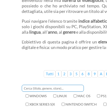
Benvenuto nella mia
libreria di videogiochi
,
possiedo o che ho archiviato nel tempo. Q
dettagliata, utile sia per ritrovare un titolo al 
Puoi navigare l’elenco tramite
indice alfabeti
solo i giochi disponibili su PC, PlayStation, 
alla
lingua
, all’
anno
, al
genere
e alla disponibil
L’obiettivo di questa pagina è offrire un
elen
digitale e fisica: un modo pratico per gestire l
Tutti
1
2
3
5
6
8
9
A
WINDOWS
LINUX
MAC OS
PS1
XBOX SERIES S|X
NINTENDO SWITCH