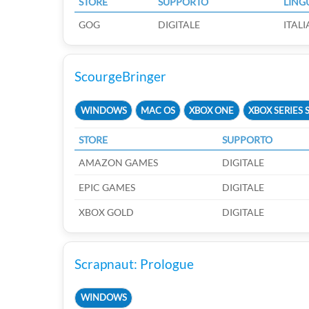
STORE
SUPPORTO
LING
GOG
DIGITALE
ITAL
ScourgeBringer
WINDOWS
MAC OS
XBOX ONE
XBOX SERIES S
STORE
SUPPORTO
AMAZON GAMES
DIGITALE
EPIC GAMES
DIGITALE
XBOX GOLD
DIGITALE
Scrapnaut: Prologue
WINDOWS