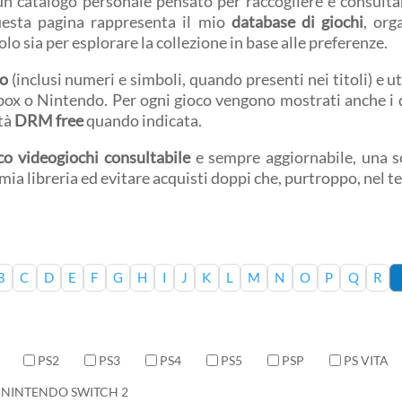
 un catalogo personale pensato per raccogliere e consultar
uesta pagina rappresenta il mio
database di giochi
, org
volo sia per esplorare la collezione in base alle preferenze.
co
(inclusi numeri e simboli, quando presenti nei titoli) e ut
Xbox o Nintendo. Per ogni gioco vengono mostrati anche i d
ità
DRM free
quando indicata.
co videogiochi consultabile
e sempre aggiornabile, una so
a mia libreria ed evitare acquisti doppi che, purtroppo, nel 
B
C
D
E
F
G
H
I
J
K
L
M
N
O
P
Q
R
PS2
PS3
PS4
PS5
PSP
PS VITA
NINTENDO SWITCH 2