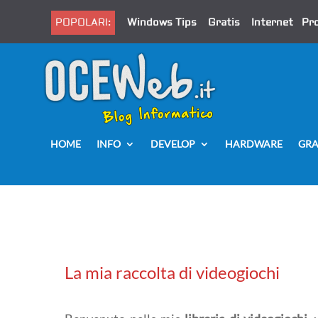
POPOLARI:
Windows Tips
Gratis
Internet
Pr
HOME
INFO
DEVELOP
HARDWARE
GRA
La mia raccolta di videogiochi