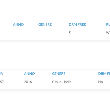
ANNO
GENERE
DRM FREE
P
Sì
W
UA
ANNO
GENERE
DRM F
SE
2016
Casual, Indie
No