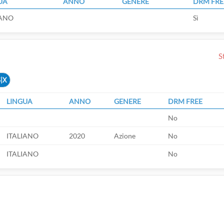
UA
ANNO
GENERE
DRM FRE
IANO
Sì
S
|X
LINGUA
ANNO
GENERE
DRM FREE
No
ITALIANO
2020
Azione
No
ITALIANO
No