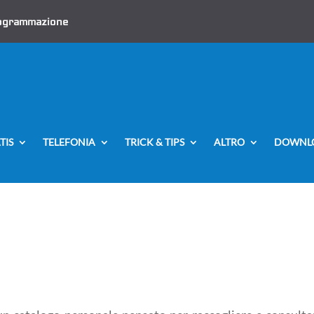
ogrammazione
TIS
TELEFONIA
TRICK & TIPS
ALTRO
DOWNL