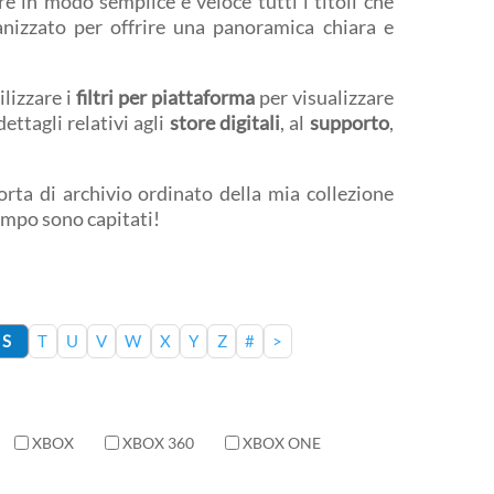
e in modo semplice e veloce tutti i titoli che
anizzato per offrire una panoramica chiara e
ilizzare i
filtri per piattaforma
per visualizzare
ettagli relativi agli
store digitali
, al
supporto
,
rta di archivio ordinato della mia collezione
tempo sono capitati!
S
T
U
V
W
X
Y
Z
#
>
XBOX
XBOX 360
XBOX ONE