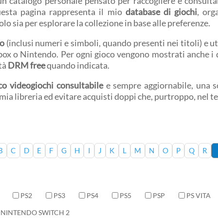
 un catalogo personale pensato per raccogliere e consultar
uesta pagina rappresenta il mio
database di giochi
, org
volo sia per esplorare la collezione in base alle preferenze.
co
(inclusi numeri e simboli, quando presenti nei titoli) e ut
Xbox o Nintendo. Per ogni gioco vengono mostrati anche i d
ità
DRM free
quando indicata.
co videogiochi consultabile
e sempre aggiornabile, una so
a mia libreria ed evitare acquisti doppi che, purtroppo, nel 
B
C
D
E
F
G
H
I
J
K
L
M
N
O
P
Q
R
PS2
PS3
PS4
PS5
PSP
PS VITA
NINTENDO SWITCH 2