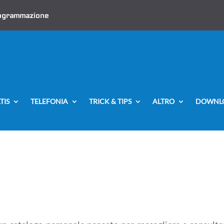
ogrammazione
TIS
TELEFONIA
TRICK & TIPS
ALTRO
DOWNL