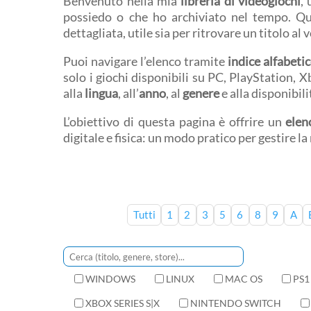
Benvenuto nella mia
libreria di videogiochi
,
possiedo o che ho archiviato nel tempo. Q
dettagliata, utile sia per ritrovare un titolo al 
Puoi navigare l’elenco tramite
indice alfabeti
solo i giochi disponibili su PC, PlayStation, 
alla
lingua
, all’
anno
, al
genere
e alla disponibil
L’obiettivo di questa pagina è offrire un
elen
digitale e fisica: un modo pratico per gestire l
Tutti
1
2
3
5
6
8
9
A
WINDOWS
LINUX
MAC OS
PS1
XBOX SERIES S|X
NINTENDO SWITCH