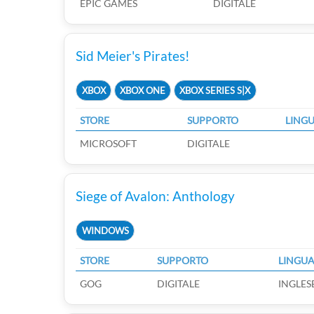
EPIC GAMES
DIGITALE
Sid Meier's Pirates!
XBOX
XBOX ONE
XBOX SERIES S|X
STORE
SUPPORTO
LING
MICROSOFT
DIGITALE
Siege of Avalon: Anthology
WINDOWS
STORE
SUPPORTO
LINGU
GOG
DIGITALE
INGLES