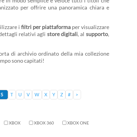
e in modo semplice e veloce tutti i titoli che
anizzato per offrire una panoramica chiara e
ilizzare i
filtri per piattaforma
per visualizzare
ettagli relativi agli
store digitali
, al
supporto
,
rta di archivio ordinato della mia collezione
tempo sono capitati!
S
T
U
V
W
X
Y
Z
#
>
XBOX
XBOX 360
XBOX ONE