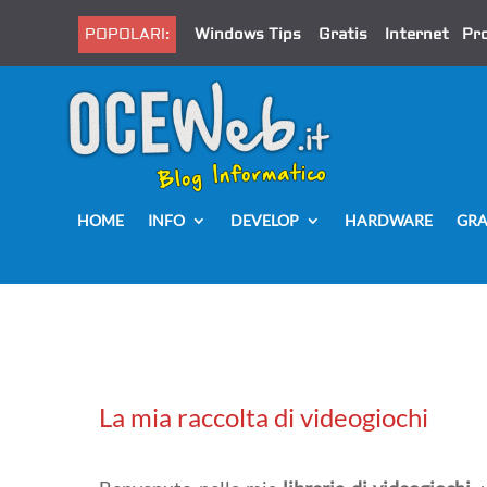
POPOLARI:
Windows Tips
Gratis
Internet
Pr
HOME
INFO
DEVELOP
HARDWARE
GRA
La mia raccolta di videogiochi