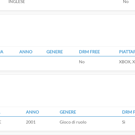
INGLESE
No
UA
ANNO
GENERE
DRM FREE
PIATTA
No
XBOX, X
A
ANNO
GENERE
DRM 
E
2001
Gioco di ruolo
Sì