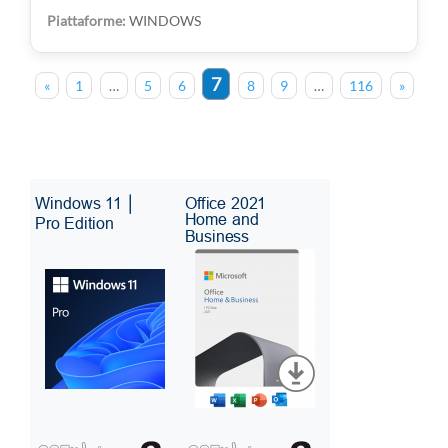
WINDOWS
7
«
1
…
5
6
8
9
…
116
»