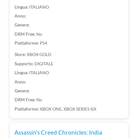
ITALIANO
No
PS4
XBOX GOLD
DIGITALE
ITALIANO
No
XBOX ONE, XBOX SERIES S|X
Assassin's Creed Chronicles: India