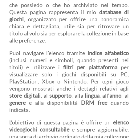
che possiedo o che ho archiviato nel tempo.
Questa pagina rappresenta il mio
database di
giochi
, organizzato per offrire una panoramica
chiara e dettagliata, utile sia per ritrovare un
titolo al volo sia per esplorare la collezione in base
alle preferenze.
Puoi navigare l’elenco tramite
indice alfabetico
(inclusi numeri e simboli, quando presenti nei
titoli) e utilizzare i
filtri per piattaforma
per
visualizzare solo i giochi disponibili su PC,
PlayStation, Xbox o Nintendo. Per ogni gioco
vengono mostrati anche i dettagli relativi agli
store digitali
, al
supporto
, alla
lingua
, all’
anno
, al
genere
e alla disponibilità
DRM free
quando
indicata.
L’obiettivo di questa pagina è offrire un
elenco
videogiochi consultabile
e sempre aggiornabile,
una sorta di archivio ordinato della mia collezione