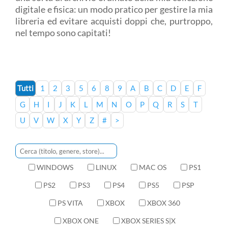
digitale e fisica: un modo pratico per gestire la mia
libreria ed evitare acquisti doppi che, purtroppo,
nel tempo sono capitati!
Tutti
1
2
3
5
6
8
9
A
B
C
D
E
F
G
H
I
J
K
L
M
N
O
P
Q
R
S
T
U
V
W
X
Y
Z
#
>
WINDOWS
LINUX
MAC OS
PS1
PS2
PS3
PS4
PS5
PSP
PS VITA
XBOX
XBOX 360
XBOX ONE
XBOX SERIES S|X