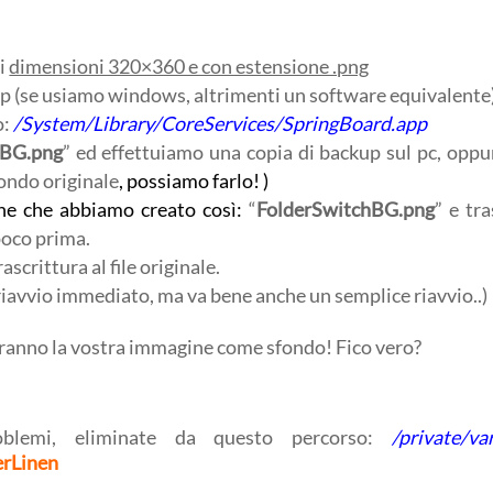
i
dimensioni 320×360 e con estensione .png
p (se usiamo windows, altrimenti un software equivalente)
o:
/System/Library/CoreServices/SpringBoard.app
hBG.png
” ed effettuiamo una copia di backup sul pc, opp
fondo originale
, possiamo farlo! )
ne che abbiamo creato così:
“
FolderSwitchBG.png
” e tr
poco prima.
scrittura al file originale.
riavvio immediato, ma va bene anche un semplice riavvio..)
avranno la vostra immagine come sfondo! Fico vero?
blemi, eliminate da questo percorso:
/private/va
erLinen