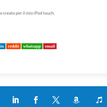
ho creato per il mio iPod touch.
din
reddit
whatsapp
email