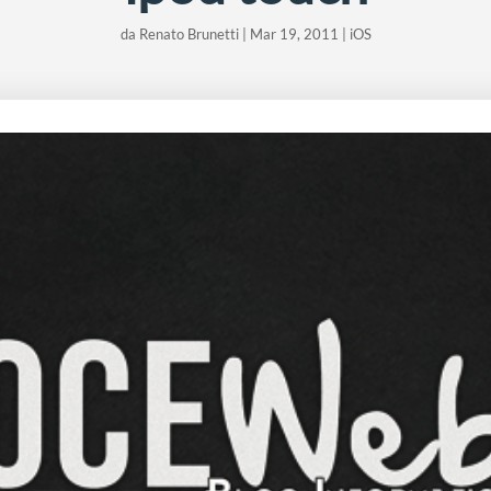
da
Renato Brunetti
|
Mar 19, 2011
|
iOS