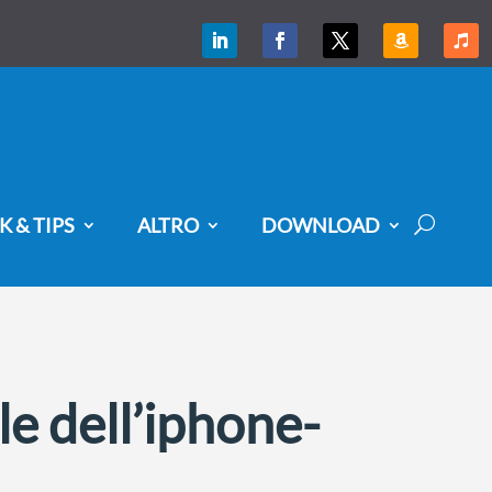
K & TIPS
ALTRO
DOWNLOAD
le dell’iphone-