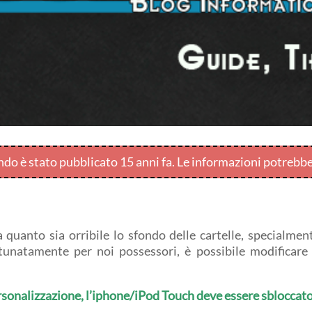
endo è stato pubblicato 15 anni fa. Le informazioni potrebb
quanto sia orribile lo sfondo delle cartelle, specialme
Fortunatamente per noi possessori, è possibile modificare
sonalizzazione, l’iphone/iPod Touch deve essere sbloccato