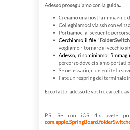
Adesso proseguiamo con la guida..
Creiamo una nostra immagine d
Colleghiamoci via ssh con winsc
Portiamoci al seguente percors
Cerchiamo il file
“
FolderSwitc
vogliamo ritornare al vecchio s
Adesso, rinominiamo l’immagi
percorso dove ci siamo portati 
Se necessario, consentite la sovra
Fate un respring del terminale (
Ecco fatto, adesso le vostre cartelle 
P.S. Se con iOS 4.x avete pro
com.apple.SpringBoard.folderSwitch