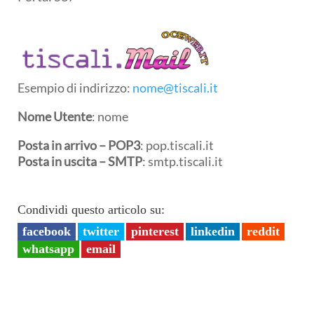
Esempio di indirizzo:
nome@tiscali.it
Nome Utente
: nome
Posta in arrivo –
POP3
: pop.tiscali.it
Posta in uscita –
SMTP
: smtp.tiscali.it
Condividi questo articolo su:
facebook
twitter
pinterest
linkedin
reddit
whatsapp
email