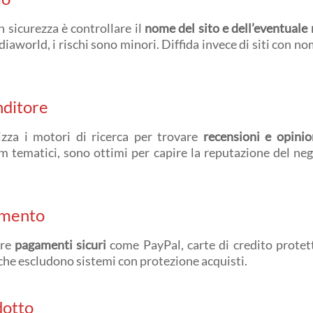
n sicurezza è controllare il
nome del sito e dell’eventuale 
iaworld, i rischi sono minori. Diffida invece di siti con nom
nditore
lizza i motori di ricerca per trovare
recensioni e opinion
 tematici, sono ottimi per capire la reputazione del neg
gamento
pre
pagamenti sicuri
come PayPal, carte di credito protett
che escludono sistemi con protezione acquisti.
dotto