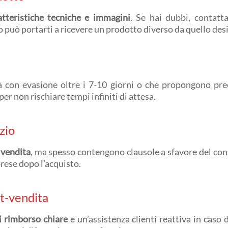
atteristiche tecniche e immagini
. Se hai dubbi, contatta
 può portarti a ricevere un prodotto diverso da quello des
tà con evasione oltre i 7-10 giorni o che propongono pre
r non rischiare tempi infiniti di attesa.
izio
 vendita
, ma spesso contengono clausole a sfavore del co
prese dopo l’acquisto.
st-vendita
di rimborso chiare
e un’assistenza clienti reattiva in cas