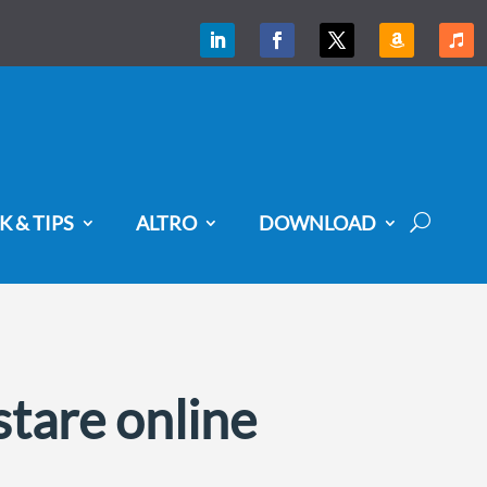
K & TIPS
ALTRO
DOWNLOAD
stare online