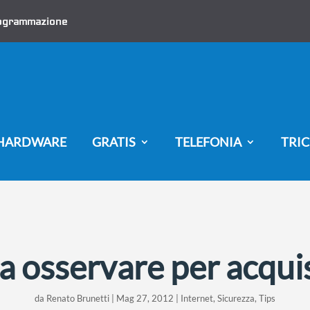
ogrammazione
HARDWARE
GRATIS
TELEFONIA
TRIC
a osservare per acqui
da
Renato Brunetti
|
Mag 27, 2012
|
Internet
,
Sicurezza
,
Tips