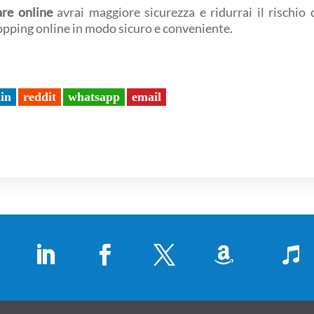
are online
avrai maggiore sicurezza e ridurrai il rischio d
hopping online in modo sicuro e conveniente.
din
reddit
whatsapp
email