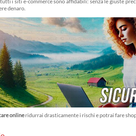
tti i siti e-commerce sono affidabili: senza le giuste precau
ere denaro.
tare online
ridurrai drasticamente i rischi e potrai fare sh
io