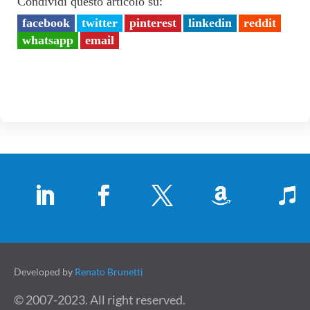
Condividi questo articolo su:
facebook
twitter
pinterest
linkedin
reddit
whatsapp
email
Developed by
Renato Brunetti
© 2007-2023. All right reserved.