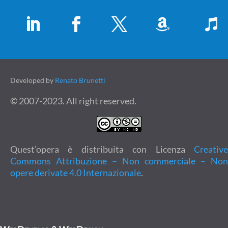
Developed by
Renato Brunetti
© 2007-2023. All right reserved.
Quest’opera è distribuita con Licenza
Creative
Commons Attribuzione – Non commerciale – Non
opere derivate 4.0 Internazionale
.