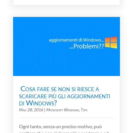
​ Cosa fare se non si riesce a
scaricare più gli aggiornamenti
di Windows?
Mag 28, 2016
|
Microsoft Windows
,
Tips
Ogni tanto, senza un preciso motivo, può