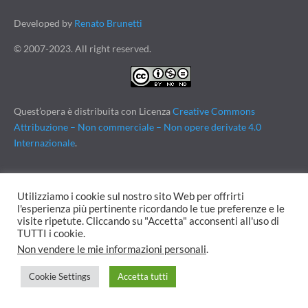
Developed by
Renato Brunetti
© 2007-2023. All right reserved.
Quest’opera è distribuita con Licenza
Creative Commons
Attribuzione – Non commerciale – Non opere derivate 4.0
Internazionale
.
Utilizziamo i cookie sul nostro sito Web per offrirti
WebDevelop & WebDesign
l'esperienza più pertinente ricordando le tue preferenze e le
visite ripetute. Cliccando su "Accetta" acconsenti all'uso di
TUTTI i cookie.
Non vendere le mie informazioni personali
.
Cookie Settings
Accetta tutti