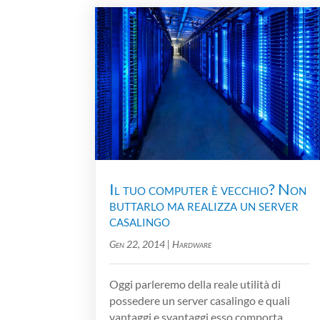
Il tuo computer è vecchio? Non
buttarlo ma realizza un server
casalingo
Gen 22, 2014
|
Hardware
Oggi parleremo della reale utilità di
possedere un server casalingo e quali
vantaggi e svantaggi esso comporta…